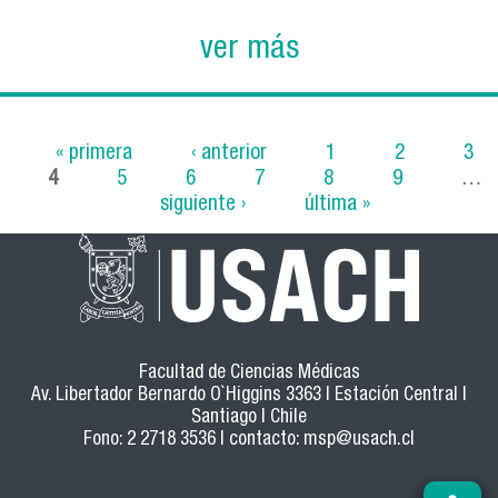
ver más
« primera
‹ anterior
1
2
3
4
5
6
7
8
9
…
Páginas
siguiente ›
última »
Facultad de Ciencias Médicas
Av. Libertador Bernardo O`Higgins 3363 | Estación Central |
Santiago | Chile
Fono: 2 2718 3536 | contacto:
msp@usach.cl