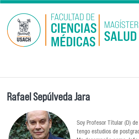
Pasar al contenido principal
Rafael Sepúlveda Jara
Se encuentra usted aquí
Soy Profesor Títular (D) de
tengo estudios de postgrado