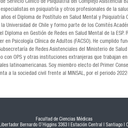
 Servicio Clínico de Psiquiatría del Complejo Asistencial 
especialistas en psiquiatría y otros profesionales de la sa
7 años el Diploma de Postítulo en Salud Mental y Psiquiatría
 la Universidad de Chile y formo parte de los Comités Acad
del Diploma en Gestión de Redes en Salud Mental de la ESP. 
ter en Psicología Clínica de Adultos (FACSO). He cumplido fun
Subsecretaría de Redes Asistenciales del Ministerio de Salud 
o con OPS y otras instituciones extranjeras que trabajan en
les latinoamericanas. Soy miembro electo del Primer Consej
nta a la sociedad civil frente al MINSAL, por el periodo 2022
Facultad de Ciencias Médicas
 Libertador Bernardo O`Higgins 3363 | Estación Central | Santiago | C