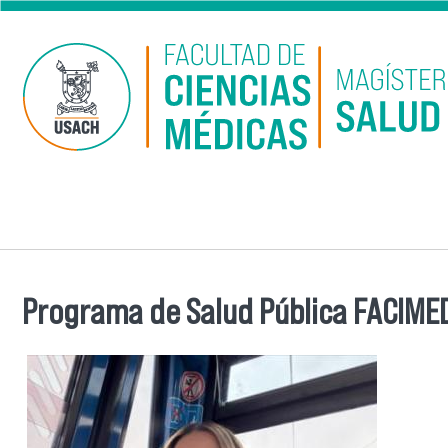
Pasar al contenido principal
Programa de Salud Pública FACIMED
Se encuentra usted aquí