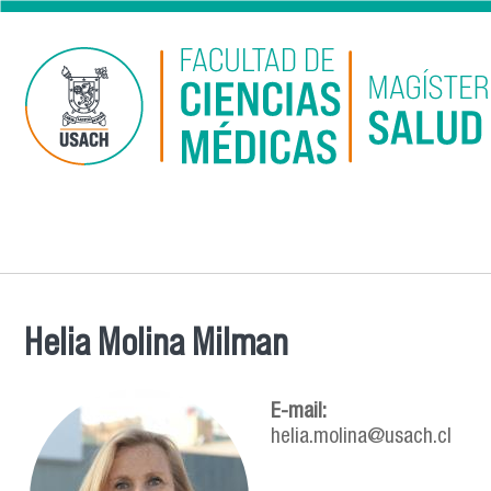
Pasar al contenido principal
Helia Molina Milman
Se encuentra usted aquí
E-mail:
helia.molina@usach.cl